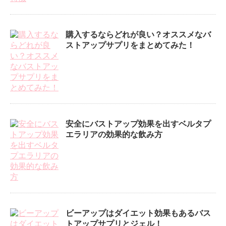
購入するならどれが良い？オススメなバ
ストアップサプリをまとめてみた！
安全にバストアップ効果を出すベルタプ
エラリアの効果的な飲み方
ビーアップはダイエット効果もあるバス
トアップサプリとジェル！