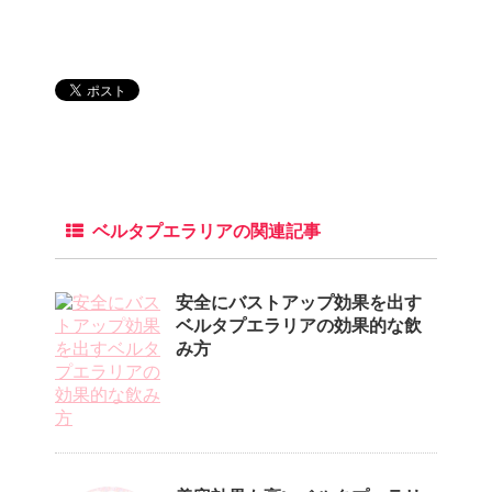
ベルタプエラリアの関連記事
安全にバストアップ効果を出す
ベルタプエラリアの効果的な飲
み方