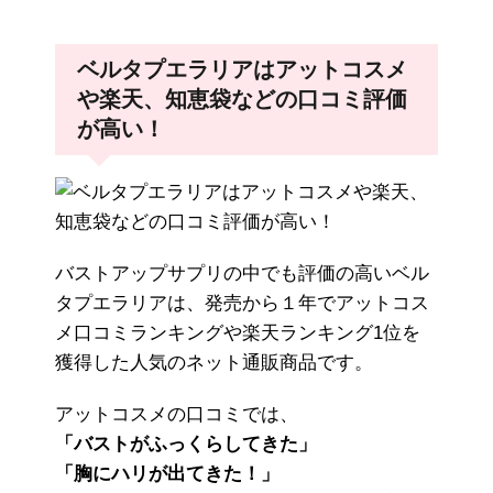
ベルタプエラリアはアットコスメ
や楽天、知恵袋などの口コミ評価
が高い！
バストアップサプリの中でも評価の高いベル
タプエラリアは、発売から１年でアットコス
メ口コミランキングや楽天ランキング1位を
獲得した人気のネット通販商品です。
アットコスメの口コミでは、
「バストがふっくらしてきた」
「胸にハリが出てきた！」