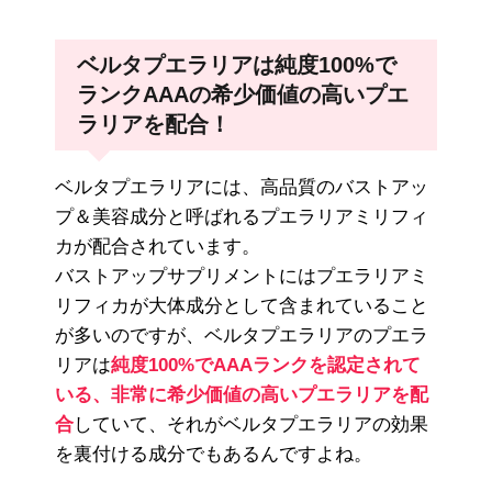
ベルタプエラリアは純度100%で
ランクAAAの希少価値の高いプエ
ラリアを配合！
ベルタプエラリアには、高品質のバストアッ
プ＆美容成分と呼ばれるプエラリアミリフィ
カが配合されています。
バストアップサプリメントにはプエラリアミ
リフィカが大体成分として含まれていること
が多いのですが、ベルタプエラリアのプエラ
リアは
純度100%でAAAランクを認定されて
いる、非常に希少価値の高いプエラリアを配
合
していて、それがベルタプエラリアの効果
を裏付ける成分でもあるんですよね。