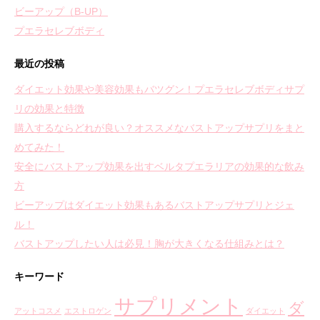
ビーアップ（B-UP）
プエラセレブボディ
最近の投稿
ダイエット効果や美容効果もバツグン！プエラセレブボディサプ
リの効果と特徴
購入するならどれが良い？オススメなバストアップサプリをまと
めてみた！
安全にバストアップ効果を出すベルタプエラリアの効果的な飲み
方
ビーアップはダイエット効果もあるバストアップサプリとジェ
ル！
バストアップしたい人は必見！胸が大きくなる仕組みとは？
キーワード
サプリメント
ダ
アットコスメ
エストロゲン
ダイエット