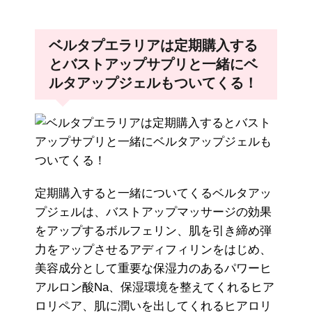
ベルタプエラリアは定期購入する
とバストアップサプリと一緒にベ
ルタアップジェルもついてくる！
定期購入すると一緒についてくるベルタアッ
プジェルは、バストアップマッサージの効果
をアップするボルフェリン、肌を引き締め弾
力をアップさせるアディフィリンをはじめ、
美容成分として重要な保湿力のあるパワーヒ
アルロン酸Na、保湿環境を整えてくれるヒア
ロリペア、肌に潤いを出してくれるヒアロリ