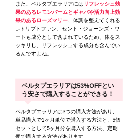
また、ベルタプエラリアには
リフレッシュ効
果のあるレモンバームとギャバや活力向上効
果のあるローズマリー
、体調を整えてくれる
L-トリプトファン、セント・ジョーンズ・ワ
ートも成分として含まれているため、体をス
ッキリし、リフレッシュする成分も含んでい
るんですよね。
ベルタプエラリアは53%OFFとい
う安さで購入することができる！
ベルタプエラリアは3つの購入方法があり、
単品購入で1ヶ月単位で購入する方法と、5個
セットとして5ヶ月分を購入する方法、定期
便で購入する方法があります。