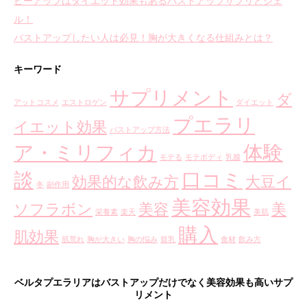
ビーアップはダイエット効果もあるバストアップサプリとジェ
ル！
バストアップしたい人は必見！胸が大きくなる仕組みとは？
キーワード
サプリメント
ダ
アットコスメ
エストロゲン
ダイエット
プエラリ
イエット効果
バストアップ方法
ア・ミリフィカ
体験
モテる
モテボディ
乳腺
談
口コミ
効果的な飲み方
大豆イ
冬
副作用
美容効果
ソフラボン
美容
美
栄養素
楽天
美肌
購入
肌効果
肌荒れ
胸が大きい
胸の悩み
貧乳
食材
飲み方
ベルタプエラリアはバストアップだけでなく美容効果も高いサプ
リメント