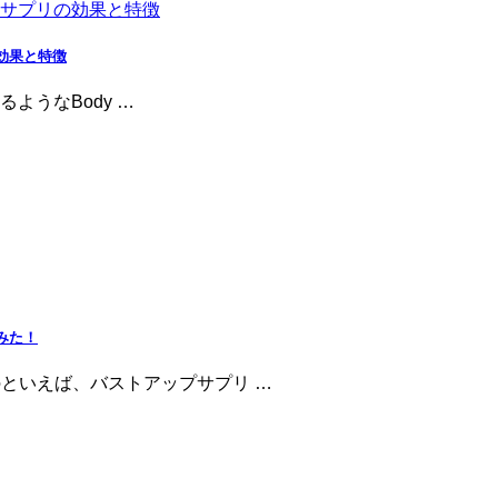
効果と特徴
ようなBody …
みた！
といえば、バストアップサプリ …