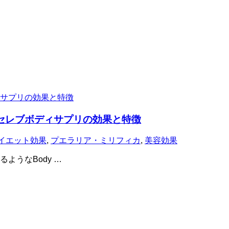
セレブボディサプリの効果と特徴
イエット効果
,
プエラリア・ミリフィカ
,
美容効果
ようなBody …