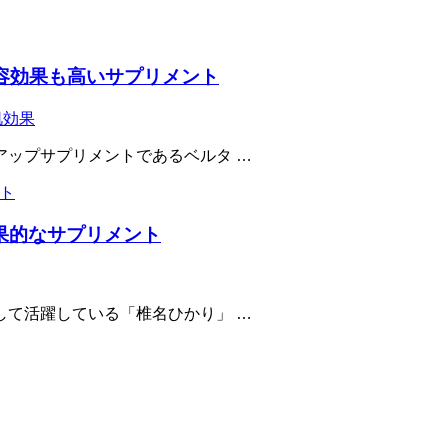
容効果も高いサプリメント
肌効果
アップサプリメントであるベルタ …
果的なサプリメント
して活躍している「椎名ひかり」 …