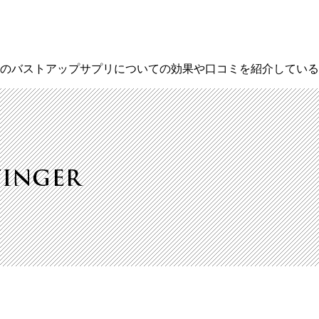
のバストアップサプリについての効果や口コミを紹介している