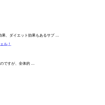
効果、ダイエット効果もあるサプ …
のですが、全体的 …